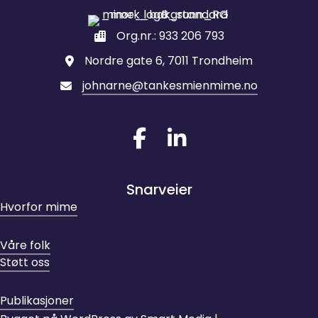
Org.nr.: 933 206 793
Nordre gate 6, 7011 Trondheim
johnarne@tankesmienmime.no
Gå til vår Facebook
Gå til vår LinkedIn
Snarveier
Hvorfor mime
Våre folk
Støtt oss
Publikasjoner