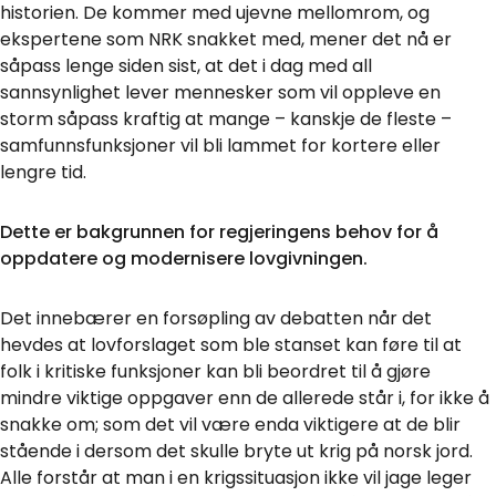
historien. De kommer med ujevne mellomrom, og
ekspertene som NRK snakket med, mener det nå er
såpass lenge siden sist, at det i dag med all
sannsynlighet lever mennesker som vil oppleve en
storm såpass kraftig at mange – kanskje de fleste –
samfunnsfunksjoner vil bli lammet for kortere eller
lengre tid.
Dette er bakgrunnen for regjeringens behov for å
oppdatere og modernisere lovgivningen.
Det innebærer en forsøpling av debatten når det
hevdes at lovforslaget som ble stanset kan føre til at
folk i kritiske funksjoner kan bli beordret til å gjøre
mindre viktige oppgaver enn de allerede står i, for ikke å
snakke om; som det vil være enda viktigere at de blir
stående i dersom det skulle bryte ut krig på norsk jord.
Alle forstår at man i en krigssituasjon ikke vil jage leger