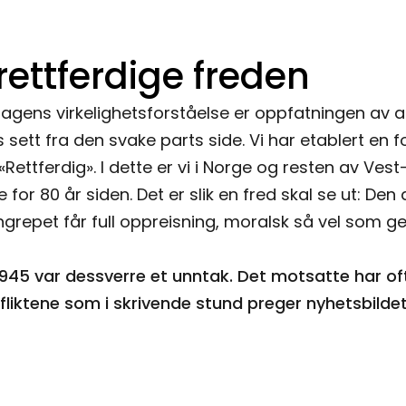
rettferdige freden
 dagens virkelighetsforståelse er oppfatningen av a
s sett fra den svake parts side. Vi har etablert en fo
«Rettferdig». I dette er vi i Norge og resten av Ves
or 80 år siden. Det er slik en fred skal se ut: Den 
grepet får full oppreisning, moralsk så vel som geo
1945 var dessverre et unntak. Det motsatte har oftes
fliktene som i skrivende stund preger nyhetsbildet