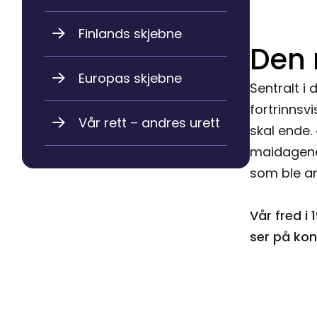
Finlands skjebne
Den 
Europas skjebne
Sentralt i
fortrinnsvi
Vår rett – andres urett
skal ende. 
maidagene f
som ble an
Vår fred i 
ser på kon