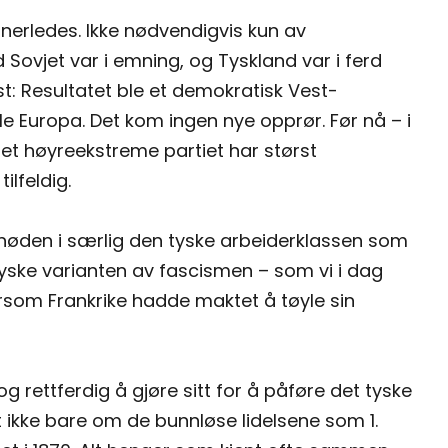
nerledes. Ikke nødvendigvis kun av
 Sovjet var i emning, og Tyskland var i ferd
t: Resultatet ble et demokratisk Vest-
ele Europa. Det kom ingen nye opprør. Før nå – i
 det høyreekstreme partiet har størst
lfeldig.
 at nøden i særlig den tyske arbeiderklassen som
 tyske varianten av fascismen – som vi i dag
som Frankrike hadde maktet å tøyle sin
g rettferdig å gjøre sitt for å påføre det tyske
ikke bare om de bunnløse lidelsene som 1.