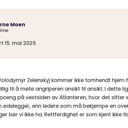
Arne Moen
Mime
rt 15. mai 2025
Volodymyr Zelenskyj kommer ikke tomhendt hjem fra
illig til å møte angriperen ansikt til ansikt. I dette l
oeng på vestsiden av Atlanteren, hvor det sitter
m ødelegger, enn ledere som må bekjempe en over
er bør vi ikke ha. Rettferdighet er som kjent ikke t