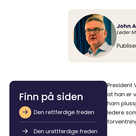
John 
Leder 
Publise
President 
Finn på siden
at han er v
ham plussp
Den rettferdige freden
ledere so
forventning
Den urettferdige freden