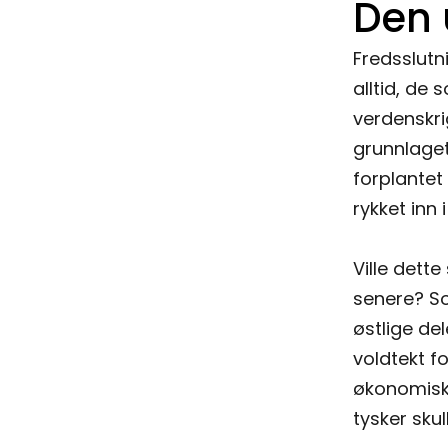
Den 
Fredsslutn
alltid, de 
verdenskri
grunnlaget
forplantet 
rykket inn
Ville dett
senere? So
østlige de
voldtekt fo
økonomisk 
tysker sku