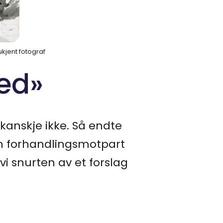
ukjent fotograf
red»
 kanskje ikke. Så endte
en forhandlingsmotpart
vi snurten av et forslag