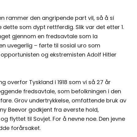
en rammer den angripende part vil, så å si
dette som dypt rettferdig. Slik var det etter 1.
vunget gjennom en fredsavtale som la
n uvegerlig – førte til sosial uro som
da opportunisten og ekstremisten Adolf Hitler
 overfor Tyskland i 1918 som vi så 27 år
leggende fredsavtale, som befolkningen i den
erfare. Grov undertrykkelse, omfattende bruk av
tony Beevor godkjent fra øverste hold,
flyttet til Sovjet. For å nevne noe. Den jevne
dde forårsaket.