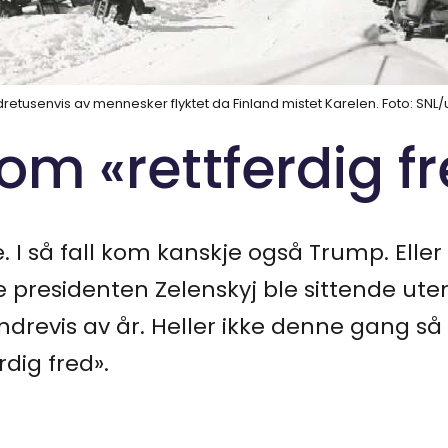
ndretusenvis av mennesker flyktet da Finland mistet Karelen. Foto: SNL/
 om «rettferdig f
 I så fall kom kanskje også Trump. Eller
presidenten Zelenskyj ble sittende ut
ndrevis av år. Heller ikke denne gang så 
dig fred».