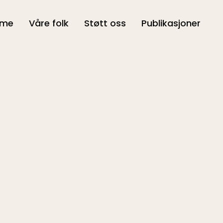
ime
Våre folk
Støtt oss
Publikasjoner