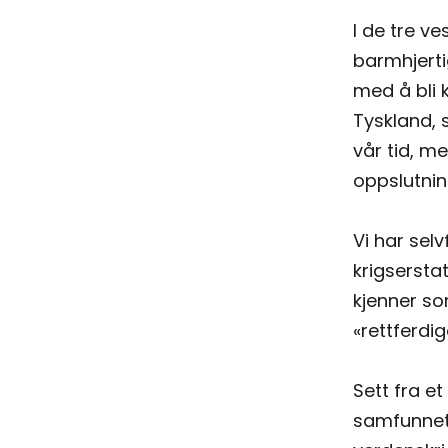
I de tre v
barmhjerti
med å bli 
Tyskland, 
vår tid, m
oppslutnin
Vi har selv
krigsersta
kjenner so
«rettferdi
Sett fra e
samfunnet 