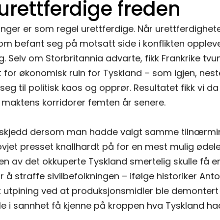
urettferdige freden
inger er som regel urettferdige. Når urettferdighet
som befant seg på motsatt side i konflikten oppleve 
g. Selv om Storbritannia advarte, fikk Frankrike t
 for økonomisk ruin for Tyskland – som igjen, neste
seg til politisk kaos og opprør. Resultatet fikk vi 
 i maktens korridorer femten år senere.
e skjedd dersom man hadde valgt samme tilnærming
vjet presset knallhardt på for en mest mulig øde
len av det okkuperte Tyskland smertelig skulle få 
r å straffe sivilbefolkningen – ifølge historiker An
utpining ved at produksjonsmidler ble demontert og 
lle i sannhet få kjenne på kroppen hva Tyskland ha