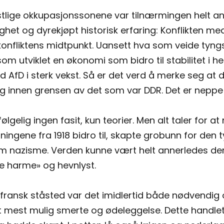
estlige okkupasjonssonene var tilnærmingen helt an
ghet og dyrekjøpt historisk erfaring: Konflikten med
konfliktens midtpunkt. Uansett hva som veide tyngs
som utviklet en økonomi som bidro til stabilitet i h
ed AfD i sterk vekst. Så er det verd å merke seg at
g innen grensen av det som var DDR. Det er neppe ti
følgelig ingen fasit, kun teorier. Men alt taler for
tningene fra 1918 bidro til, skapte grobunn for den
m nazisme. Verden kunne vært helt annerledes der
ge harme» og hevnlyst.
t fransk ståsted var det imidlertid både nødvendig o
mest mulig smerte og ødeleggelse. Dette handlet 