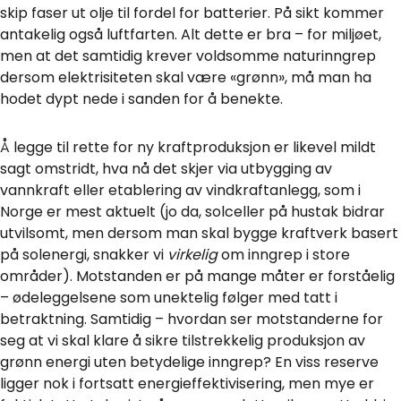
skip faser ut olje til fordel for batterier. På sikt kommer
antakelig også luftfarten. Alt dette er bra – for miljøet,
men at det samtidig krever voldsomme naturinngrep
dersom elektrisiteten skal være «grønn», må man ha
hodet dypt nede i sanden for å benekte.
Å legge til rette for ny kraftproduksjon er likevel mildt
sagt omstridt, hva nå det skjer via utbygging av
vannkraft eller etablering av vindkraftanlegg, som i
Norge er mest aktuelt (jo da, solceller på hustak bidrar
utvilsomt, men dersom man skal bygge kraftverk basert
på solenergi, snakker vi
virkelig
om inngrep i store
områder). Motstanden er på mange måter er forståelig
– ødeleggelsene som unektelig følger med tatt i
betraktning. Samtidig – hvordan ser motstanderne for
seg at vi skal klare å sikre tilstrekkelig produksjon av
grønn energi uten betydelige inngrep? En viss reserve
ligger nok i fortsatt energieffektivisering, men mye er