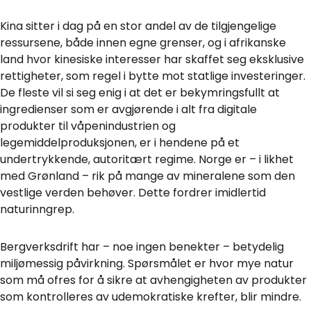
Kina sitter i dag på en stor andel av de tilgjengelige
ressursene, både innen egne grenser, og i afrikanske
land hvor kinesiske interesser har skaffet seg eksklusive
rettigheter, som regel i bytte mot statlige investeringer.
De fleste vil si seg enig i at det er bekymringsfullt at
ingredienser som er avgjørende i alt fra digitale
produkter til våpenindustrien og
legemiddelproduksjonen, er i hendene på et
undertrykkende, autoritært regime. Norge er – i likhet
med Grønland – rik på mange av mineralene som den
vestlige verden behøver. Dette fordrer imidlertid
naturinngrep.
Bergverksdrift har – noe ingen benekter – betydelig
miljømessig påvirkning. Spørsmålet er hvor mye natur
som må ofres for å sikre at avhengigheten av produkter
som kontrolleres av udemokratiske krefter, blir mindre.