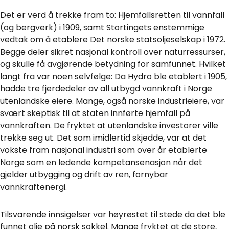
Det er verd å trekke fram to: Hjemfallsretten til vannfall
(og bergverk) i 1909, samt Stortingets enstemmige
vedtak om å etablere Det norske statsoljeselskap i 1972.
Begge deler sikret nasjonal kontroll over naturressurser,
og skulle få avgjørende betydning for samfunnet. Hvilket
langt fra var noen selvfølge: Da Hydro ble etablert i 1905,
hadde tre fjerdedeler av all utbygd vannkraft i Norge
utenlandske eiere. Mange, også norske industrieiere, var
svært skeptisk til at staten innførte hjemfall på
vannkraften. De fryktet at utenlandske investorer ville
trekke seg ut. Det som imidlertid skjedde, var at det
vokste fram nasjonal industri som over år etablerte
Norge som en ledende kompetansenasjon når det
gjelder utbygging og drift av ren, fornybar
vannkraftenergi.
Tilsvarende innsigelser var høyrøstet til stede da det ble
funnet olje på norsk sokkel. Mange fryktet at de store,