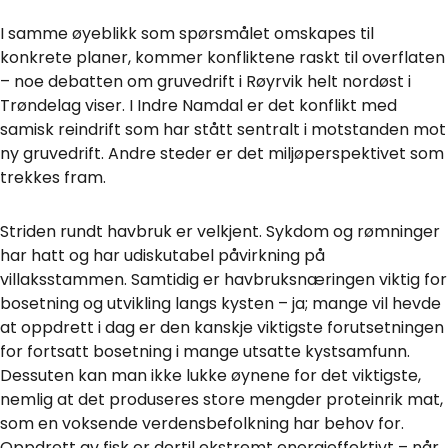
I samme øyeblikk som spørsmålet omskapes til
konkrete planer, kommer konfliktene raskt til overflaten
– noe debatten om gruvedrift i Røyrvik helt nordøst i
Trøndelag viser. I Indre Namdal er det konflikt med
samisk reindrift som har stått sentralt i motstanden mot
ny gruvedrift. Andre steder er det miljøperspektivet som
trekkes fram.
Striden rundt havbruk er velkjent. Sykdom og rømninger
har hatt og har udiskutabel påvirkning på
villaksstammen. Samtidig er havbruksnæringen viktig for
bosetning og utvikling langs kysten – ja; mange vil hevde
at oppdrett i dag er den kanskje viktigste forutsetningen
for fortsatt bosetning i mange utsatte kystsamfunn.
Dessuten kan man ikke lukke øynene for det viktigste,
nemlig at det produseres store mengder proteinrik mat,
som en voksende verdensbefolkning har behov for.
Oppdrett av fisk er dertil ekstremt energieffektivt – når