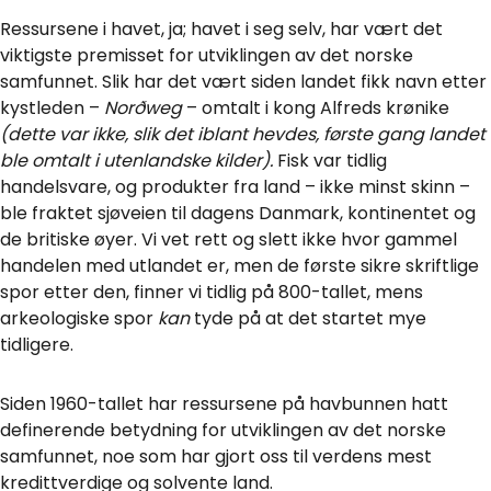
Ressursene i havet, ja; havet i seg selv, har vært det
viktigste premisset for utviklingen av det norske
samfunnet. Slik har det vært siden landet fikk navn etter
kystleden –
Norðweg
– omtalt i kong Alfreds krønike
(dette var ikke, slik det iblant hevdes, første gang landet
ble omtalt i utenlandske kilder).
Fisk var tidlig
handelsvare, og produkter fra land – ikke minst skinn –
ble fraktet sjøveien til dagens Danmark, kontinentet og
de britiske øyer. Vi vet rett og slett ikke hvor gammel
handelen med utlandet er, men de første sikre skriftlige
spor etter den, finner vi tidlig på 800-tallet, mens
arkeologiske spor
kan
tyde på at det startet mye
tidligere.
Siden 1960-tallet har ressursene på havbunnen hatt
definerende betydning for utviklingen av det norske
samfunnet, noe som har gjort oss til verdens mest
kredittverdige og solvente land.