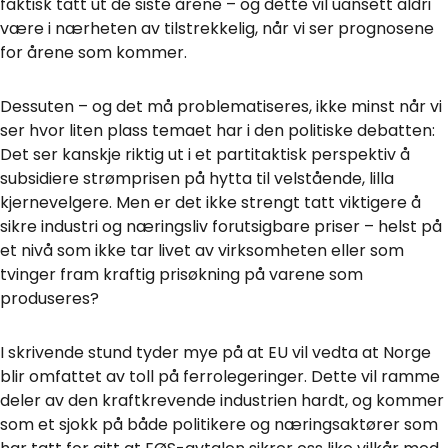
faktisk tatt ut de siste årene – og dette vil uansett aldri
være i nærheten av tilstrekkelig, når vi ser prognosene
for årene som kommer.
Dessuten – og det må problematiseres, ikke minst når vi
ser hvor liten plass temaet har i den politiske debatten:
Det ser kanskje riktig ut i et partitaktisk perspektiv å
subsidiere strømprisen på hytta til velstående, lilla
kjernevelgere. Men er det ikke strengt tatt viktigere å
sikre industri og næringsliv forutsigbare priser – helst på
et nivå som ikke tar livet av virksomheten eller som
tvinger fram kraftig prisøkning på varene som
produseres?
I skrivende stund tyder mye på at EU vil vedta at Norge
blir omfattet av toll på ferrolegeringer. Dette vil ramme
deler av den kraftkrevende industrien hardt, og kommer
som et sjokk på både politikere og næringsaktører som