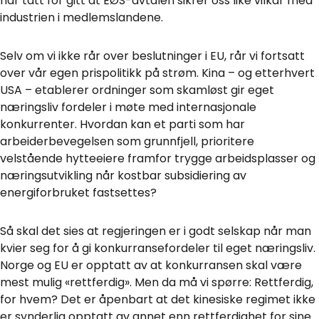
har tatt for gitt at EØS-avtalen sikrer oss like vilkår med
industrien i medlemslandene.
Selv om vi ikke rår over beslutninger i EU, rår vi fortsatt
over vår egen prispolitikk på strøm. Kina – og etterhvert
USA – etablerer ordninger som skamløst gir eget
næringsliv fordeler i møte med internasjonale
konkurrenter. Hvordan kan et parti som har
arbeiderbevegelsen som grunnfjell, prioritere
velstående hytteeiere framfor trygge arbeidsplasser og
næringsutvikling når kostbar subsidiering av
energiforbruket fastsettes?
Så skal det sies at regjeringen er i godt selskap når man
kvier seg for å gi konkurransefordeler til eget næringsliv.
Norge og EU er opptatt av at konkurransen skal være
mest mulig «rettferdig». Men da må vi spørre: Rettferdig,
for hvem? Det er åpenbart at det kinesiske regimet ikke
er synderlig opptatt av annet enn rettferdighet for sine