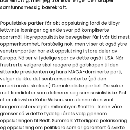
bærekraftig, men jeg tror ikke lenger den skaper
samfunnsmessig bærekraft.
Populistiske partier får økt oppslutning fordi de tilbyr
lettvinte løsninger og enkle svar på kompliserte
spørsmål. Høyrepopulistiske bevegelser får i vår tid mest
oppmerksomhet, forståelig nok, men vi ser at også ytre
venstre-partier har økt oppslutning i store deler av
Europa. Nå ser vi tydelige spor av dette også i USA. Når
frustrerte velgere skal reagere på galskapen til den
sittende presidenten og hans MAGA-dominerte parti,
velger de ikke det sentrumsorienterte (på den
amerikanske skalaen) Demokratiske partiet. De søker
mot kandidater som definerer seg som sosialistiske. Sist
ut er aktivisten Katie Wilson, som denne uken vant
borgermestervalget i millionbyen Seattle. Innen våre
grenser så vi dette tydelig i årets valg gjennom
oppslutningen til Rødt. Summen: Ytterligere polarisering
og oppslutning om politikere som er garantert å svikte