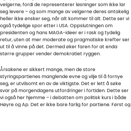
velgerne, fordi de representerer løsninger som ikke lar
seg levere – og som mange av velgerne deres antakelig
heller ikke ønsker seg, når alt kommer til alt. Dette ser vi
også tydelige spor etter i USA. Oppslutningen om
presidenten og hans MAGA-ideer er i rask og tydelig
retur, uten at mer moderate og pragmatiske krefter ser
ut til å vinne på det. Dermed øker faren for at enda
større grupper vender demokratiet ryggen.
Årsakene er sikkert mange, men de store
styringspartienes manglende evne og vilje til å fornye
seg, er utvilsomt en av de viktigste. Det er lett å søke
svar på morgendagens utfordringer i fortiden. Dette ser
vi også her hjemme – i debatten om politisk kurs i både
Høyre og Ap. Det er ikke bare farlig for partiene. Først og
fremst er det demokratiet i seg selv som blir
skadelidende.