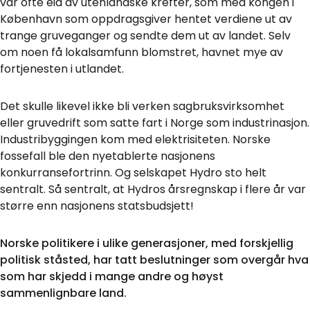
var ofte eid av utenlandske krefter, som med kongen i
København som oppdragsgiver hentet verdiene ut av
trange gruveganger og sendte dem ut av landet. Selv
om noen få lokalsamfunn blomstret, havnet mye av
fortjenesten i utlandet.
Det skulle likevel ikke bli verken sagbruksvirksomhet
eller gruvedrift som satte fart i Norge som industrinasjon.
Industribyggingen kom med elektrisiteten. Norske
fossefall ble den nyetablerte nasjonens
konkurransefortrinn. Og selskapet Hydro sto helt
sentralt. Så sentralt, at Hydros årsregnskap i flere år var
større enn nasjonens statsbudsjett!
Norske politikere i ulike generasjoner, med forskjellig
politisk ståsted, har tatt beslutninger som overgår hva
som har skjedd i mange andre og høyst
sammenlignbare land.