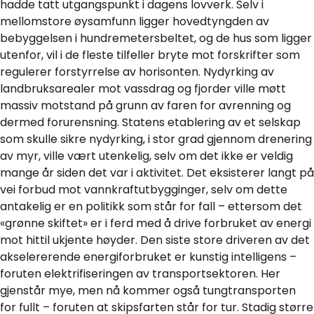
hadde tatt utgangspunkt i dagens lovverk. Selv i
mellomstore øysamfunn ligger hovedtyngden av
bebyggelsen i hundremetersbeltet, og de hus som ligger
utenfor, vil i de fleste tilfeller bryte mot forskrifter som
regulerer forstyrrelse av horisonten. Nydyrking av
landbruksarealer mot vassdrag og fjorder ville møtt
massiv motstand på grunn av faren for avrenning og
dermed forurensning. Statens etablering av et selskap
som skulle sikre nydyrking, i stor grad gjennom drenering
av myr, ville vært utenkelig, selv om det ikke er veldig
mange år siden det var i aktivitet. Det eksisterer langt på
vei forbud mot vannkraftutbygginger, selv om dette
antakelig er en politikk som står for fall – ettersom det
«grønne skiftet» er i ferd med å drive forbruket av energi
mot hittil ukjente høyder. Den siste store driveren av det
akselererende energiforbruket er kunstig intelligens –
foruten elektrifiseringen av transportsektoren. Her
gjenstår mye, men nå kommer også tungtransporten
for fullt – foruten at skipsfarten står for tur. Stadig større